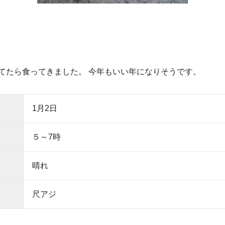
てたら食ってきました。 今年もいい年になりそうです。
1月2日
５～7時
晴れ
尺アジ