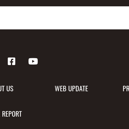
UT US
WEB UPDATE
P
 REPORT