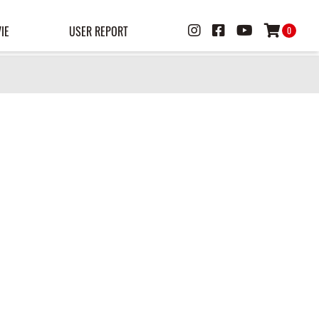
IE
USER REPORT
0