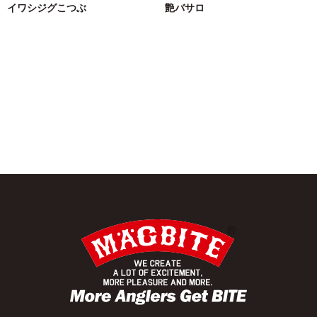
イワシジグこつぶ
艶バサロ