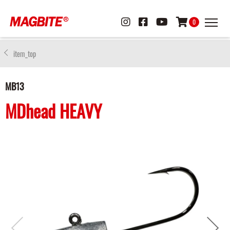
0
item_top
MB13
MDhead HEAVY