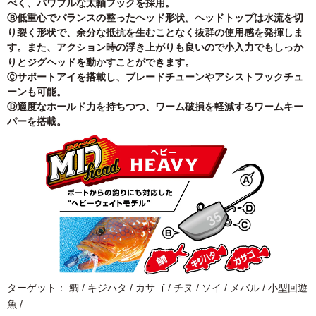
べく、パワフルな太軸フックを採用。
Ⓑ低重心でバランスの整ったヘッド形状。ヘッドトップは水流を切
り裂く形状で、余分な抵抗を生むこと
なく抜群の使用感を発揮しま
す。
また、アクション時の浮き上がりも良いので小入力でもしっか
りとジグヘッドを動かすことができます。
Ⓒサポートアイを搭載し、ブレードチューンやアシストフックチュ
ーンも可能。
Ⓓ適度なホールド力を持ちつつ、ワーム破損を軽減するワームキー
パーを搭載。
ターゲット： 鯛 / キジハタ / カサゴ / チヌ / ソイ / メバル / 小型回遊
魚 /