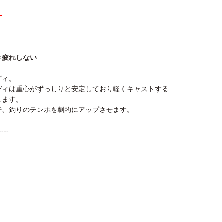
ー
き疲れしない
ディ。
ディは重心がずっしりと安定しており軽くキャストする
します。
で、釣りのテンポを劇的にアップさせます。
----