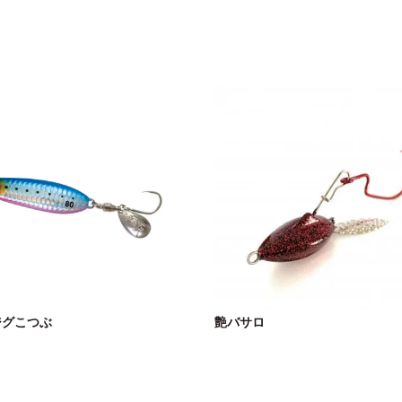
ジグこつぶ
艶バサロ