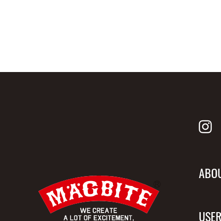
ABO
USER