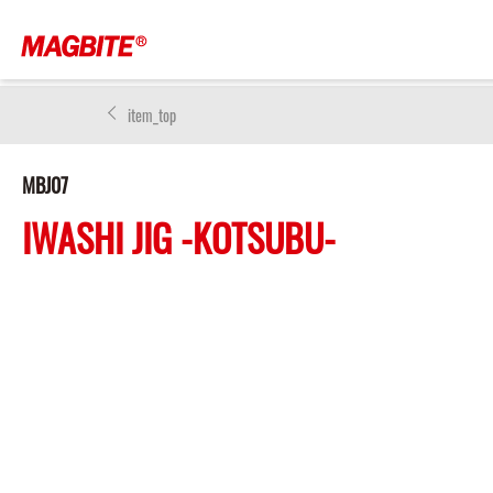
item_top
MBJ07
IWASHI JIG -KOTSUBU-