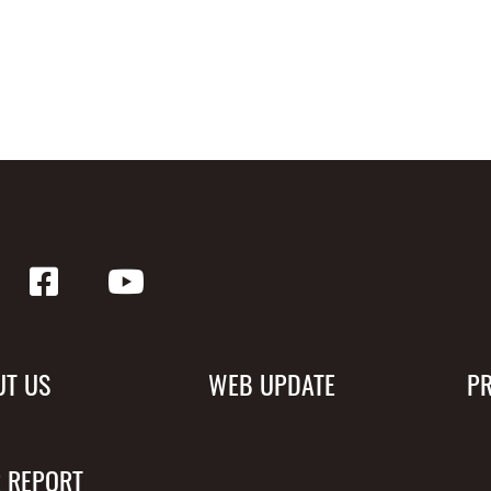
UT US
WEB UPDATE
P
 REPORT