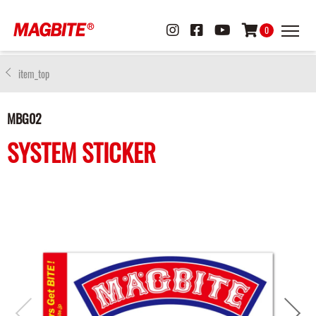
0
item_top
MBG02
SYSTEM STICKER