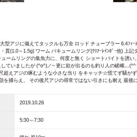
アジに備えてタックルも万全 ロッド チューブラー 6.4ﾌｨｰﾄ リ
速・貫(1.0～1.5g) ワーム バキュームリング(ｸﾘｱｰﾚｲﾝﾎﾞｰ
v バキュームリングの集魚力に、何度と無く ショートバイトを誘
いましたが (^o^)／~ 更に欲が出るのも釣り人の嵯峨…(^^ゞ 
尺超えアジの啄むような小さな当り をキャッチ☆慌てず騒がず
顎を捕らえ、 その後尺アジの尋常ではない引きにも耐え 最後
2019.10.26
5:30～7:30