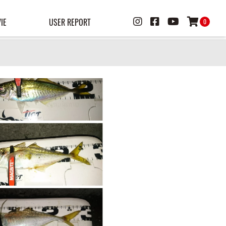
IE
USER REPORT
0