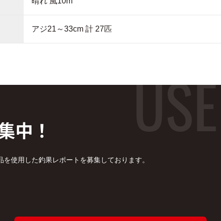
晴れ 風10m
アジ21～33cm 計 27匹
集中！
品を使用した釣果レポートを募集しております。