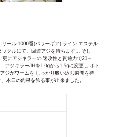
ール 1000番(パワーギア) ライン エステル
他) 上記タックルにて、回遊アジを待ちます… そし
い、更にアジキラーの 速攻性と貫通力で21～
アジキラーJHを1.0gから1.5gに変更し ボト
アジがワームを しっかり吸い込む瞬間を待
に、本日の釣果を飾る事が出来ました。