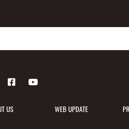
UT US
WEB UPDATE
P