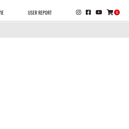
IE
USER REPORT
0