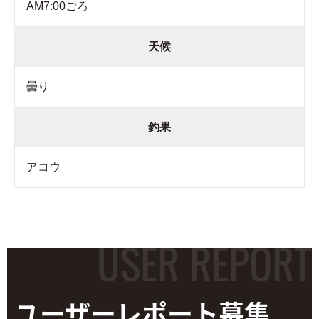
AM7:00ごろ
天候
曇り
釣果
アコウ
ユーザーレポート
募集