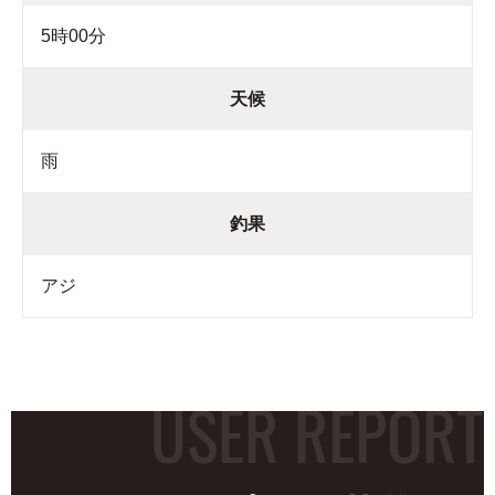
5時00分
天候
雨
釣果
アジ