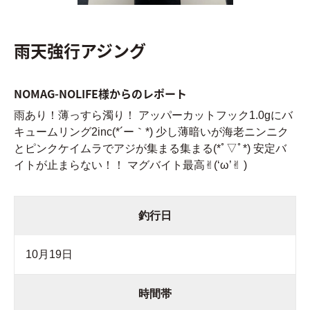
雨天強行アジング
NOMAG-NOLIFE様からのレポート
雨あり！薄っすら濁り！ アッパーカットフック1.0gにバ
キュームリング2inc(*´ー｀*) 少し薄暗いが海老ニンニク
とピンクケイムラでアジが集まる集まる(*ﾟ▽ﾟ*) 安定バ
イトが止まらない！！ マグバイト最高✌︎(‘ω’✌︎ )
釣行日
10月19日
時間帯