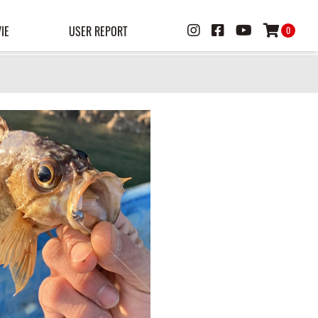
IE
USER REPORT
0