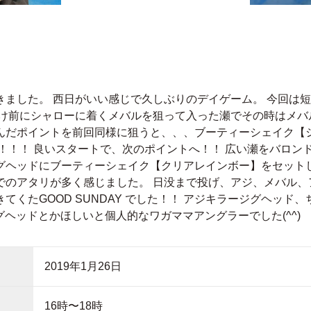
きました。 西日がいい感じで久しぶりのデイゲーム。 今回は
明け前にシャローに着くメバルを狙って入った瀬でその時はメバ
んだポイントを前回同様に狙うと、、、ブーティーシェイク【
！！！ 良いスタートで、次のポイントへ！！ 広い瀬をバロン
グヘッドにブーティーシェイク【クリアレインボー】をセット
でのアタリが多く感じました。 日没まで投げ、アジ、メバル、
てくたGOOD SUNDAY でした！！ アジキラージグヘッド
のジグヘッドとかほしいと個人的なワガママアングラーでした(^^)
2019年1月26日
16時〜18時