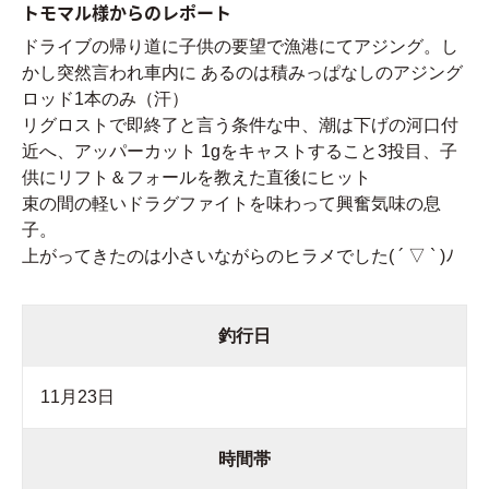
トモマル様からのレポート
ドライブの帰り道に子供の要望で漁港にてアジング。し
かし突然言われ車内に あるのは積みっぱなしのアジング
ロッド1本のみ（汗）
リグロストで即終了と言う条件な中、潮は下げの河口付
近へ、アッパーカット 1gをキャストすること3投目、子
供にリフト＆フォールを教えた直後にヒット
束の間の軽いドラグファイトを味わって興奮気味の息
子。
上がってきたのは小さいながらのヒラメでした( ´ ▽ ` )ﾉ
釣行日
11月23日
時間帯