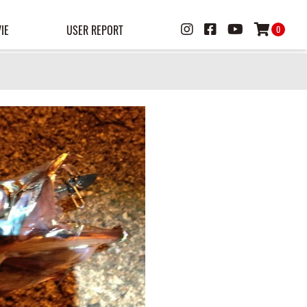
IE
USER REPORT
0