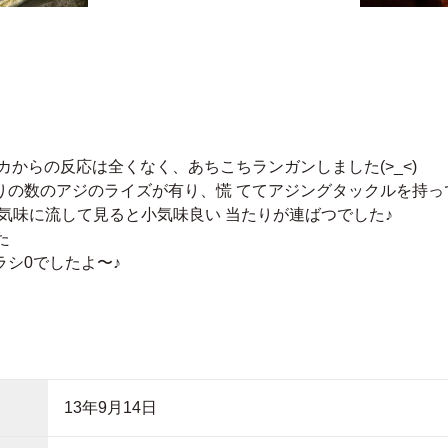
からの反応は全くなく、あちこちランガンしました(>_<)
りの数のアジのライズが有り、慌 ててアジングタックルを持っ
ト気味に流して見ると小気味良い 当たりが連ばつでした♪
た
シ0でしたよ〜♪
13年9月14日