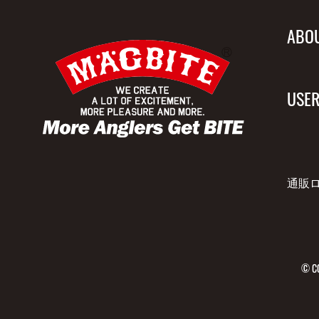
ABO
USER
通販
© CO