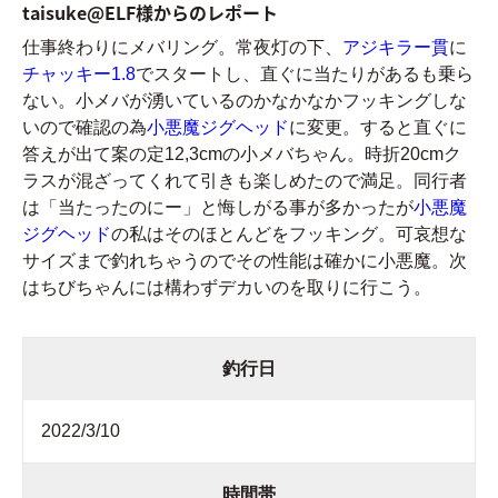
taisuke@ELF様からのレポート
仕事終わりにメバリング。常夜灯の下、
アジキラー貫
に
チャッキー1.8
でスタートし、直ぐに当たりがあるも乗ら
ない。小メバが湧いているのかなかなかフッキングしな
いので確認の為
小悪魔ジグヘッド
に変更。すると直ぐに
答えが出て案の定12,3cmの小メバちゃん。時折20cmク
ラスが混ざってくれて引きも楽しめたので満足。同行者
は「当たったのにー」と悔しがる事が多かったが
小悪魔
ジグヘッド
の私はそのほとんどをフッキング。可哀想な
サイズまで釣れちゃうのでその性能は確かに小悪魔。次
はちびちゃんには構わずデカいのを取りに行こう。
釣行日
2022/3/10
時間帯