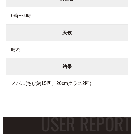
0時〜4時
天候
晴れ
釣果
メバル(ちび約15匹、20cmクラス2匹)