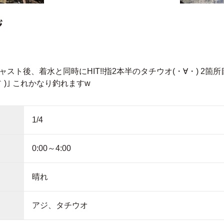
ジ
スト後、着水と同時にHIT!!指2本半のタチウオ(・∀・) 2箇
｀)｣ これかなり釣れますw
1/4
0:00～4:00
晴れ
アジ、タチウオ