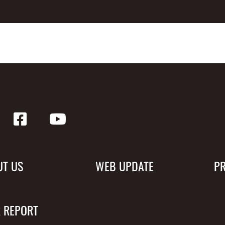
UT US
WEB UPDATE
P
 REPORT