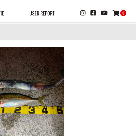
IE
USER REPORT
0