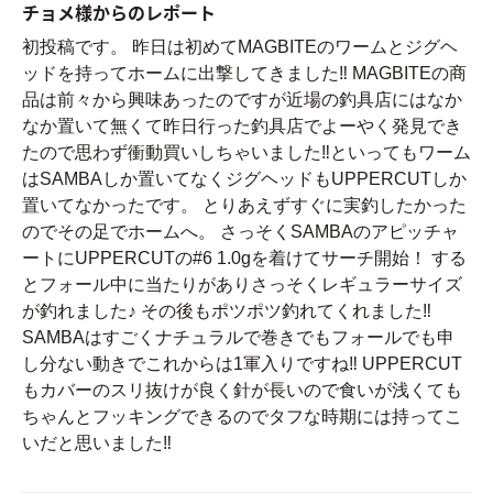
チョメ様からのレポート
初投稿です。 昨日は初めてMAGBITEのワームとジグヘ
ッドを持ってホームに出撃してきました‼ MAGBITEの商
品は前々から興味あったのですが近場の釣具店にはなか
なか置いて無くて昨日行った釣具店でよーやく発見でき
たので思わず衝動買いしちゃいました‼といってもワーム
はSAMBAしか置いてなくジグヘッドもUPPERCUTしか
置いてなかったです。 とりあえずすぐに実釣したかった
のでその足でホームへ。 さっそくSAMBAのアピッチャ
ートにUPPERCUTの#6 1.0gを着けてサーチ開始！ する
とフォール中に当たりがありさっそくレギュラーサイズ
が釣れました♪ その後もポツポツ釣れてくれました‼
SAMBAはすごくナチュラルで巻きでもフォールでも申
し分ない動きでこれからは1軍入りですね‼ UPPERCUT
もカバーのスリ抜けが良く針が長いので食いが浅くても
ちゃんとフッキングできるのでタフな時期には持ってこ
いだと思いました‼