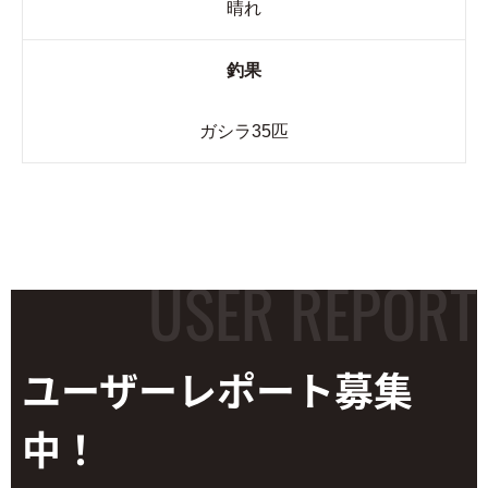
晴れ
釣果
ガシラ35匹
ユーザーレポート
募集
中！