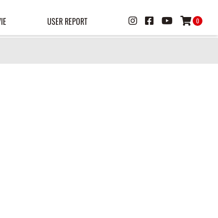
IE
USER REPORT
0