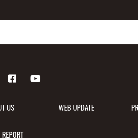
UT US
WEB UPDATE
P
 REPORT