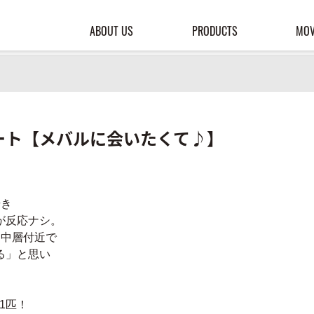
ABOUT US
PRODUCTS
MOV
ート【メバルに会いたくて♪】
歩き
が反応ナシ。
と中層付近で
る」と思い
1匹！