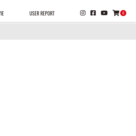
IE
USER REPORT
0