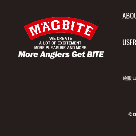
ABO
USER
通販
© CO