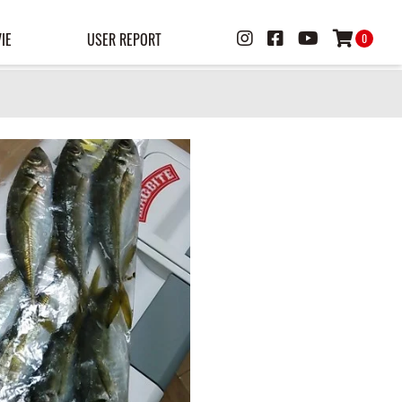
IE
USER REPORT
0