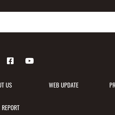
UT US
WEB UPDATE
P
 REPORT